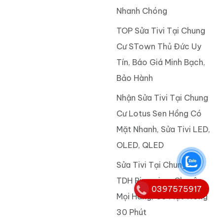
Sửa Tivi Tại Chung Cư
Chương Dương Home Giá
Rẻ, Thợ Giỏi, Có Mặt
Trong Ngày
Sửa Tivi Tại Chung Cư
Fresca Riverside TOP Uy
Tín, Hỗ Trợ Tận Nhà
Nhanh Chóng
TOP Sửa Tivi Tại Chung
Cư STown Thủ Đức Uy
Tín, Báo Giá Minh Bạch,
0397575917
Bảo Hành
Nhận Sửa Tivi Tại Chung