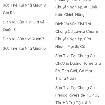
Dịch vụ sửa tivi LG tại nhà
Bảo Hành Dài Hạn
– Điện Máy Minh
Sửa Tivi Tại Chung Cư
Dịch Vụ Sửa Macbook
Saigon Metro Park Uy Tín,
Chuyên Nghiệp Tại TP.
Có Mặt Sau 30 Phút, Giá
HCM ❤️ Điện Máy Minh
Hợp Lý
Bảng Báo Giá Sửa tivi
Sửa Tivi Tại Chung Cư Lan
Dịch Vụ Sửa Tivi Quận 10
Phương MHBR Tower
Sửa Tivi Tại Nhà Quận 9
Chuyên Nghiệp, #1 Linh
Giá Rẻ
Kiện Chính Hãng
Dịch Vụ Sửa Tivi Giá Rẻ
Dịch Vụ Sửa Tivi Tại
Quận 8
Chung Cư Lavita Charm
Dịch Vụ Sửa tivi Quận 7
Chuyên Nghiệp, Sửa
Nhanh Mọi Sự Cố
Sửa Tivi Tại Nhà Quận 6