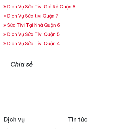
Cho thuê tivi tại nhà giá rẻ – Dịch vụ cho thuê tivi
chất lượng tại Điện Máy Minh
Dịch vụ sửa tivi LG tại nhà – Điện Máy Minh
Dịch Vụ Sửa Macbook Chuyên Nghiệp Tại TP. HCM ❤️
Điện Máy Minh
Bảng Báo Giá Sửa tivi
Dịch Vụ Sửa Tivi Quận 10
Sửa Tivi Tại Nhà Quận 9 Giá Rẻ
Dịch Vụ Sửa Tivi Giá Rẻ Quận 8
Dịch Vụ Sửa tivi Quận 7
Sửa Tivi Tại Nhà Quận 6
Dịch Vụ Sửa Tivi Quận 5
Dịch Vụ Sửa Tivi Quận 4