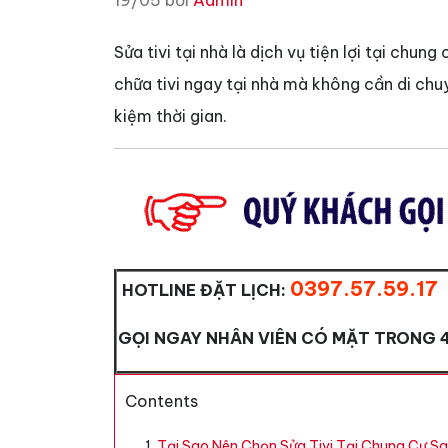
19/05 bởi
Admin
Sửa tivi tại nhà là dịch vụ tiện lợi tại chu
chữa tivi ngay tại nhà mà không cần di ch
kiệm thời gian.
0397.57.59.17
HOTLINE ĐẶT LỊCH:
GỌI NGAY NHÂN VIÊN CÓ MẶT TRONG 
Contents
Tại Sao Nên Chọn Sửa Tivi Tại Chung Cư S