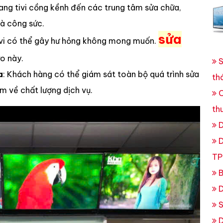
ang tivi cồng kềnh đến các trung tâm sửa chữa,
và công sức.
sửa
tivi có thể gây hư hỏng không mong muốn.
ro này.
S
a
: Khách hàng có thể giám sát toàn bộ quá trình sửa
th
m về chất lượng dịch vụ.
C
th
D
D
TP
B
D
S
D