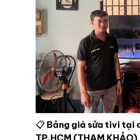
📋
Bảng giá sửa tivi tại
TP.HCM (THAM KHẢO)