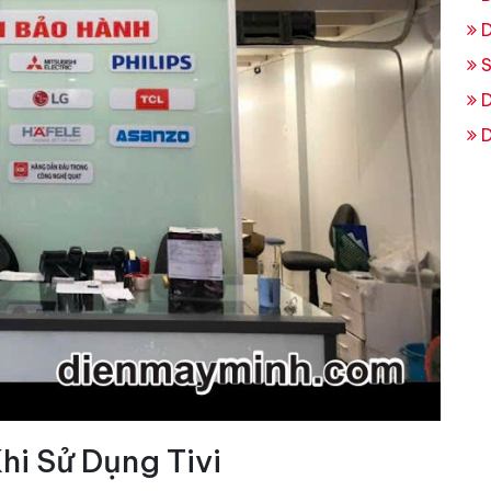
D
S
D
D
i Sử Dụng Tivi