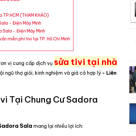
Sala TP.HCM (THAM KHẢO)
Sala - Điện Máy Minh
a Sala - Điện Máy Minh
ấn miễn phí tivi tại TP. Hồ Chí Minh
sửa tivi tại nhà
đơn vị cung cấp dịch vụ
đội ngũ thợ giỏi, kinh nghiệm và giá cả hợp lý
- Liên
ivi Tại Chung Cư Sadora
 Sadora Sala
mang lại nhiều lợi ích: