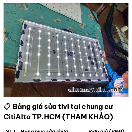
📋
Bảng giá sửa tivi tại chung cư
CitiAlto TP.HCM (THAM KHẢO)
STT
Hạng mục sửa chữa
Đơn giá (VNĐ)