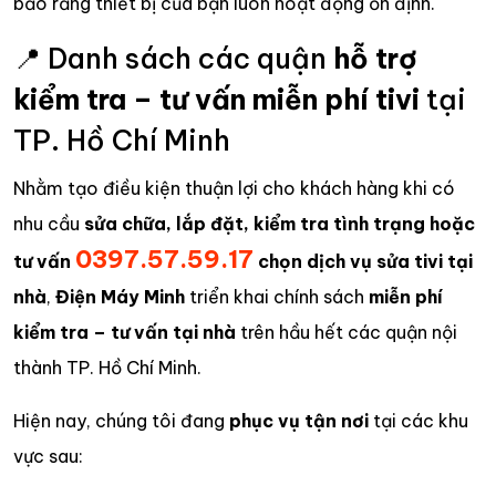
bảo rằng thiết bị của bạn luôn hoạt động ổn định.
📍 Danh sách các quận
hỗ trợ
kiểm tra – tư vấn miễn phí tivi
tại
TP. Hồ Chí Minh
Nhằm tạo điều kiện thuận lợi cho khách hàng khi có
nhu cầu
sửa chữa, lắp đặt, kiểm tra tình trạng hoặc
0397.57.59.17
tư vấn
chọn dịch vụ sửa tivi tại
nhà
,
Điện Máy Minh
triển khai chính sách
miễn phí
kiểm tra – tư vấn tại nhà
trên hầu hết các quận nội
thành TP. Hồ Chí Minh.
Hiện nay, chúng tôi đang
phục vụ tận nơi
tại các khu
vực sau: