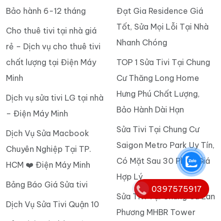
Bảo hành 6-12 tháng
Đạt Gia Residence Giá
Tốt, Sửa Mọi Lỗi Tại Nhà
Cho thuê tivi tại nhà giá
Nhanh Chóng
rẻ – Dịch vụ cho thuê tivi
chất lượng tại Điện Máy
TOP 1 Sửa Tivi Tại Chung
Minh
Cư Thăng Long Home
Hưng Phú Chất Lượng,
Dịch vụ sửa tivi LG tại nhà
Bảo Hành Dài Hạn
– Điện Máy Minh
Sửa Tivi Tại Chung Cư
Dịch Vụ Sửa Macbook
Saigon Metro Park Uy Tín,
Chuyên Nghiệp Tại TP.
Có Mặt Sau 30 Phút, Giá
HCM ❤️ Điện Máy Minh
Hợp Lý
Bảng Báo Giá Sửa tivi
0397575917
Sửa Tivi Tại Chung Cư Lan
Dịch Vụ Sửa Tivi Quận 10
Phương MHBR Tower