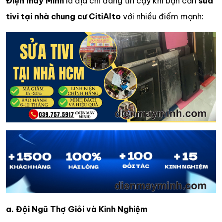
Điện máy Minh
là địa chỉ đáng tin cậy khi bạn cần
sửa
tivi tại nhà chung cư CitiAlto
với nhiều điểm mạnh:
a. Đội Ngũ Thợ Giỏi và Kinh Nghiệm