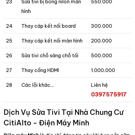
23
Sửa tivi bị bong nilon màn
550.000
hình
24
Thay cáp kết nối board
300.000
25
Thay cáp kết nối màn hình
200.000
26
Sửa tivi chỗ sáng chỗ tối
500.000
27
Thay cổng HDMI
1.000.000
28
Các lỗi khác…
Liên hệ
0397575917
Dịch Vụ Sửa Tivi Tại Nhà Chung Cư
CitiAlto - Điện Máy Minh