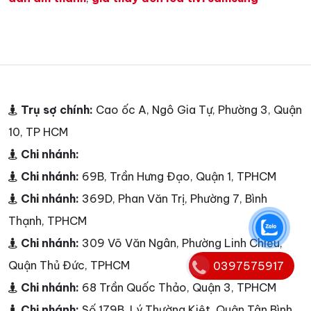
Trụ sợ chính:
Cao ốc A, Ngô Gia Tự, Phường 3, Quận
10, TP HCM
Chi nhánh:
Chi nhánh:
69B, Trần Hưng Đạo, Quận 1, TPHCM
Chi nhánh:
369D, Phan Văn Trị, Phường 7, Bình
Thạnh, TPHCM
Chi nhánh:
309 Võ Văn Ngân, Phường Linh Chiểu,
Quận Thủ Đức, TPHCM
0397575917
Chi nhánh:
68 Trần Quốc Thảo, Quận 3, TPHCM
Chi nhánh:
Số 179B, Lý Thường Kiệt, Quận Tân Bình,