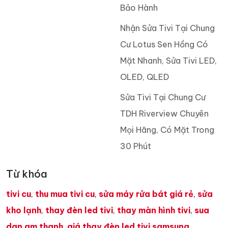
Bảo Hành
Nhận Sửa Tivi Tại Chung
Cư Lotus Sen Hồng Có
Mặt Nhanh, Sửa Tivi LED,
OLED, QLED
Sửa Tivi Tại Chung Cư
TDH Riverview Chuyên
Mọi Hãng, Có Mặt Trong
30 Phút
Từ khóa
tivi cu
,
thu mua tivi cu
,
sửa máy rửa bát giá rẻ
,
sửa
kho lạnh
,
thay đèn led tivi
,
thay màn hình tivi
,
sua
dan am thanh
,
giá thay đèn led tivi samsung